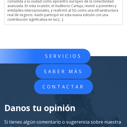
consolida a la ciudad como epicentro europeo de la conectividad
avanzada. En esta ocasión, el Auditorio Cartuja, reunió a ponentes y
entidades internacionales, y reafirmó al 5G como una infraestructura
real de negocio. Axión participó en esta nueva edición con una
contribución significativa en las […]
SERVICIOS
SABER MÁS
CONTACTAR
Danos tu opinión
Si tienes algún comentario o sugerencia sobre nuestra