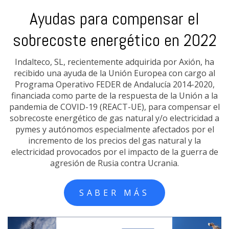
Axión, al servicio de la
022
comunicación
, ha
Axión es un operador mayorista de infraestructuras 
o al
servicios de telecomunicaciones de alcance nacional.
020,
 a la
SABER MÁS
ar el
dad a
 el
ra de